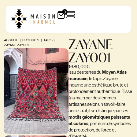
0
ZAYANE
ACCUEIL
|
PRODUITS
|
TAPIS
|
ZAYANE ZAY001
ZAY001
1680,00
€
Issu des terres du
Moyen Atlas
marocain
, le tapis Zayane
incarne une esthétique brute et
profondément authentique. Tissé
à la main par des femmes
artisanes selon un savoir-faire
ancestral, il se distingue par ses
motifs géométriques puissants
et colorés
, porteurs de symboles
de protection, de force et
d’identité.