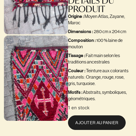
DÉTAILS DU
PRODUIT
Origine :
Moyen
Atlas, Zayane,
Maroc
Dimensions :
280 cm x 204 cm
Composition :
100 % laine de
mouton
Tissage :
Fait main selon les
traditions ancestrales
Couleur :
Teinture aux colorants
naturels : Orange, rouge, rose,
gris, turquoise.
Motifs :
Abstraits, symboliques,
géométriques.
1 en stock
AJOUTER AU PANIER