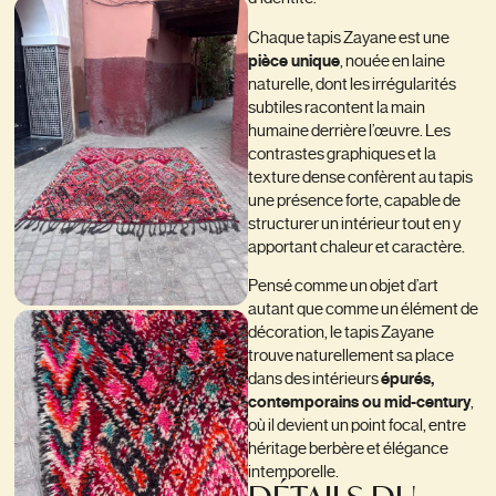
Chaque tapis Zayane est une
pièce unique
, nouée en laine
naturelle, dont les irrégularités
subtiles racontent la main
humaine derrière l’œuvre. Les
contrastes graphiques et la
texture dense confèrent au tapis
une présence forte, capable de
structurer un intérieur tout en y
apportant chaleur et caractère.
Pensé comme un objet d’art
autant que comme un élément de
décoration, le tapis Zayane
trouve naturellement sa place
dans des intérieurs
épurés,
contemporains ou mid-century
,
où il devient un point focal, entre
héritage berbère et élégance
intemporelle.