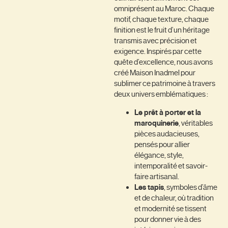
omniprésent au Maroc. Chaque
motif, chaque texture, chaque
finition est le fruit d’un héritage
transmis avec précision et
exigence. Inspirés par cette
quête d’excellence, nous avons
créé Maison Inadmel pour
sublimer ce patrimoine à travers
deux univers emblématiques :
Le prêt à porter et la
maroquinerie
, véritables
pièces audacieuses,
pensés pour allier
élégance, style,
intemporalité et savoir-
faire artisanal.
Les tapis
, symboles d’âme
et de chaleur, où tradition
et modernité se tissent
pour donner vie à des