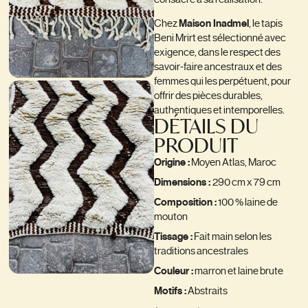
Chez
Maison Inadmel
, le tapis
Beni Mrirt est sélectionné avec
exigence, dans le respect des
savoir-faire ancestraux et des
femmes qui les perpétuent, pour
offrir des pièces durables,
authentiques et intemporelles.
DÉTAILS DU
PRODUIT
Origine :
Moyen Atlas, Maroc
Dimensions :
290 cm x 79 cm
Composition :
100 % laine de
mouton
Tissage :
Fait main selon les
traditions ancestrales
Couleur :
marron et laine brute
Motifs :
Abstraits