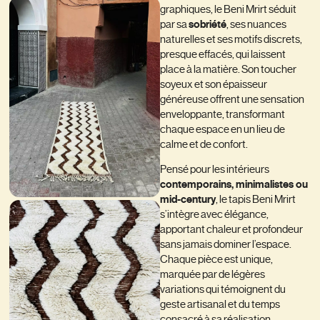
graphiques, le Beni Mrirt séduit
par sa
sobriété
, ses nuances
naturelles et ses motifs discrets,
presque effacés, qui laissent
place à la matière. Son toucher
soyeux et son épaisseur
généreuse offrent une sensation
enveloppante, transformant
chaque espace en un lieu de
calme et de confort.
Pensé pour les intérieurs
contemporains, minimalistes ou
mid-century
, le tapis Beni Mrirt
s’intègre avec élégance,
apportant chaleur et profondeur
sans jamais dominer l’espace.
Chaque pièce est unique,
marquée par de légères
variations qui témoignent du
geste artisanal et du temps
consacré à sa réalisation.