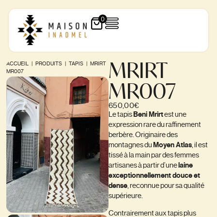
0
MRIRT
ACCUEIL
|
PRODUITS
|
TAPIS
|
MRIRT
MR007
MR007
650,00
€
Le tapis
Beni Mrirt
est une
expression rare du raffinement
berbère. Originaire des
montagnes du
Moyen Atlas
, il est
tissé à la main par des femmes
artisanes à partir d’une
laine
exceptionnellement douce et
dense
, reconnue pour sa qualité
supérieure.
Contrairement aux tapis plus