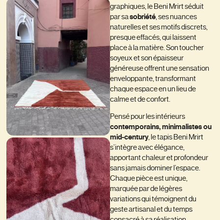
graphiques, le Beni Mrirt séduit
par sa
sobriété
, ses nuances
naturelles et ses motifs discrets,
presque effacés, qui laissent
place à la matière. Son toucher
soyeux et son épaisseur
généreuse offrent une sensation
enveloppante, transformant
chaque espace en un lieu de
calme et de confort.
Pensé pour les intérieurs
contemporains, minimalistes ou
mid-century
, le tapis Beni Mrirt
s’intègre avec élégance,
apportant chaleur et profondeur
sans jamais dominer l’espace.
Chaque pièce est unique,
marquée par de légères
variations qui témoignent du
geste artisanal et du temps
consacré à sa réalisation.