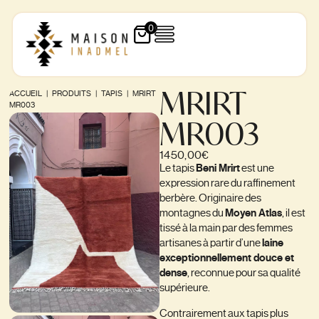
0
MRIRT
ACCUEIL
|
PRODUITS
|
TAPIS
|
MRIRT
MR003
MR003
1450,00
€
Le tapis
Beni Mrirt
est une
expression rare du raffinement
berbère. Originaire des
montagnes du
Moyen Atlas
, il est
tissé à la main par des femmes
artisanes à partir d’une
laine
exceptionnellement douce et
dense
, reconnue pour sa qualité
supérieure.
Contrairement aux tapis plus