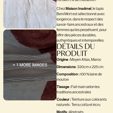
Chez
Maison Inadmel
, le tapis
Beni Mrirt est sélectionné avec
exigence, dans le respect des
savoir-faire ancestraux et des
femmes qui les perpétuent, pour
offrir des pièces durables,
authentiques et intemporelles.
DÉTAILS DU
PRODUIT
Origine :
Moyen Atlas, Maroc
+ 1 MORE IMAGES
Dimensions
:320cm x 225 cm
Composition :
100 % laine de
mouton
Tissage :
Fait main selon les
traditions ancestrales
Couleur :
Teinture aux colorants
naturels : Terra cotta et écru
Motifs :
Abstraits