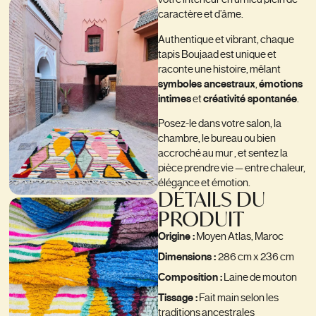
caractère et d’âme.
Authentique et vibrant, chaque
tapis Boujaad est unique et
raconte une histoire, mêlant
symboles ancestraux
,
émotions
intimes
et
créativité spontanée
.
Posez-le dans votre salon, la
chambre, le bureau ou bien
accroché au mur , et sentez la
pièce prendre vie — entre chaleur,
élégance et émotion.
DÉTAILS DU
PRODUIT
Origine :
Moyen Atlas, Maroc
Dimensions :
286 cm x 236 cm
Composition :
Laine de mouton
Tissage :
Fait main selon les
traditions ancestrales