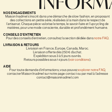
INFORM
NOS ENGAGEMENTS
Maison Inadmel s’inscrit dans une démarche de slow fashion, en proposant
des collections en petite série, réalisées à la main dans le respect de
l’artisanat. Chaque pièce valorise le temps, le savoir-faire et l’upcycling de
matières, pour une mode consciente, durable et profondément humaine.
CONSEILS D'ENTRETIEN
Pour des conseils d’entretien, consultez la section dédiée dans
notre FAQ
.
LIVRAISON & RETOURS
Livraison en France, Europe, Canada, Maroc.
Livraison offerte dès 250 € d’achat.
Expédition sous 3 à 5 jours ouvrés.
Retours possibles sous 14 jours (
voir conditions
).
AIDE
Pour toute demande d’informations, vous pouvez
explorer notre FAQ
,
contacter Maison Inadmel sur notre page contact ou par mail à l’adresse
contact@maisoninadmel.com