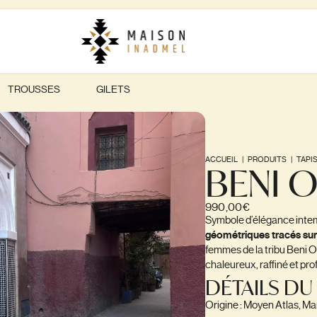
TROUSSES
GILETS
ACCUEIL
|
PRODUITS
|
TAPI
BENI 
990,00
€
Symbole d’élégance intemp
géométriques tracés sur
femmes de la tribu Beni O
chaleureux, raffiné et pr
DÉTAILS DU
Origine : Moyen Atlas, M