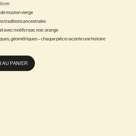
00 cm
e de mouton vierge
les traditions ancestrales
l avec motifs rose, noir, orange
liques, géométriques – chaque pièce raconte une histoire
 AU PANIER