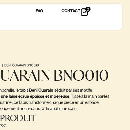
0
FAQ
CONTACT
S
|
BENI OUARAIN BNO010
OUARAIN BNO010
orelle, le tapis
Beni Ouarain
séduit par ses
motifs
 une laine écrue épaisse et moelleuse
. Tissé à la main par les
uarine , ce tapis transforme chaque pièce en un espace
ofondément ancré dans l’artisanat marocain.
 PRODUIT
aroc