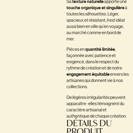
Sa
texture naturelle
apporte une
touche organique et singulière
à
toutes les silhouettes. Léger,
spacieux et résistant, il est idéal
aussi bien en ville qu’en voyage,
au marché comme en bord de
mer.
Pièces en
quantité limitée
,
façonnée avec patience et
exigence, dans le respect du
rythme de création et de notre
engagement équitable
envers les
artisanes qui donnent vie à nos
collections.
De légères irrégularités peuvent
apparaître : elles témoignent du
caractère artisanal et
authentique de chaque création.
DÉTAILS DU
PRODUIT