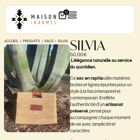
0
SILVIA
ACCUEIL
|
PRODUITS
|
SACS
|
SILVIA
50,00
€
L’élégance naturelle au service
du quotidien.
Ce
sac en raphia
allie matières
brutes et lignes épurées pour un
style à la fois intemporel et
contemporain. Il reflète
l’authenticité d’un
artisanat
préservé
, pensé pour
accompagner chaque moment
de vie avec simplicité et
caractère.