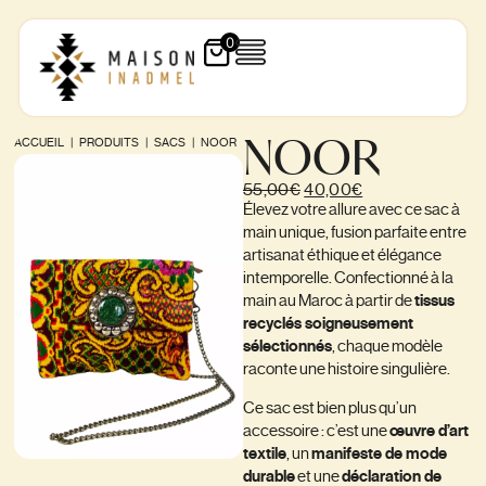
0
NOOR
ACCUEIL
|
PRODUITS
|
SACS
|
NOOR
55,00
€
40,00
€
Élevez votre allure avec ce sac à
main unique, fusion parfaite entre
artisanat éthique et élégance
intemporelle. Confectionné à la
main au Maroc à partir de
tissus
recyclés soigneusement
sélectionnés
, chaque modèle
raconte une histoire singulière.
Ce sac est bien plus qu’un
accessoire : c’est une
œuvre d’art
textile
, un
manifeste de mode
durable
et une
déclaration de