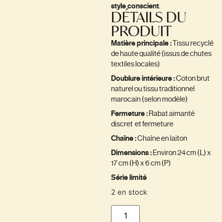
style conscient
.
DÉTAILS DU
PRODUIT
Matière principale :
Tissu recyclé
de haute qualité (issus de chutes
textiles locales)
Doublure intérieure :
Coton brut
naturel ou tissu traditionnel
marocain (selon modèle)
Fermeture :
Rabat aimanté
discret et fermeture
Chaîne :
Chaîne en laiton
Dimensions :
Environ 24 cm (L) x
17 cm (H) x 6 cm (P)
Série limité
2 en stock