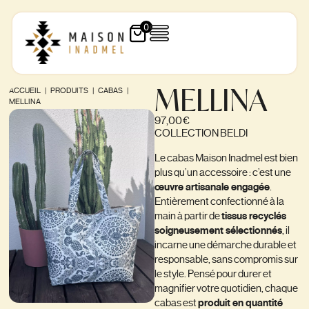
0
MELLINA
ACCUEIL
|
PRODUITS
|
CABAS
|
MELLINA
97,00
€
COLLECTION BELDI
Le cabas Maison Inadmel est bien
plus qu’un accessoire : c’est une
œuvre artisanale engagée
.
Entièrement confectionné à la
main à partir de
tissus recyclés
soigneusement sélectionnés
, il
incarne une démarche durable et
responsable, sans compromis sur
le style. Pensé pour durer et
magnifier votre quotidien, chaque
cabas est
produit en quantité