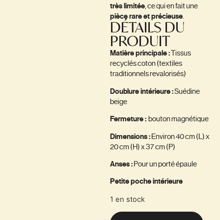
très limitée
, ce qui en fait une
pièce rare et précieuse
.
DÉTAILS DU
PRODUIT
Matière principale :
Tissus
recyclés coton (textiles
traditionnels revalorisés)
Doublure intérieure :
Suédine
beige
Fermeture :
bouton magnétique
Dimensions :
Environ 40 cm (L) x
20 cm (H) x 37 cm (P)
Anses :
Pour un porté épaule
Petite poche intérieure
1 en stock