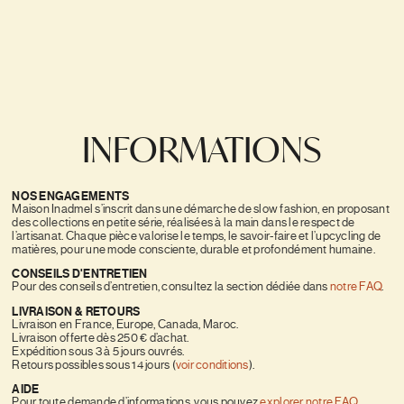
INFORMATIONS
NOS ENGAGEMENTS
Maison Inadmel s’inscrit dans une démarche de slow fashion, en proposant
des collections en petite série, réalisées à la main dans le respect de
l’artisanat. Chaque pièce valorise le temps, le savoir-faire et l’upcycling de
matières, pour une mode consciente, durable et profondément humaine.
CONSEILS D'ENTRETIEN
Pour des conseils d’entretien, consultez la section dédiée dans
notre FAQ
.
LIVRAISON & RETOURS
Livraison en France, Europe, Canada, Maroc.
Livraison offerte dès 250 € d’achat.
Expédition sous 3 à 5 jours ouvrés.
Retours possibles sous 14 jours (
voir conditions
).
AIDE
Pour toute demande d’informations, vous pouvez
explorer notre FAQ
,