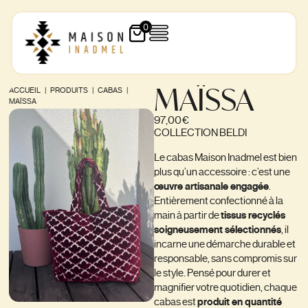
0
MAÏSSA
ACCUEIL
|
PRODUITS
|
CABAS
|
MAÏSSA
97,00
€
COLLECTION BELDI
Le cabas Maison Inadmel est bien
plus qu’un accessoire : c’est une
œuvre artisanale engagée
.
Entièrement confectionné à la
main à partir de
tissus recyclés
soigneusement sélectionnés
, il
incarne une démarche durable et
responsable, sans compromis sur
le style. Pensé pour durer et
magnifier votre quotidien, chaque
cabas est
produit en quantité