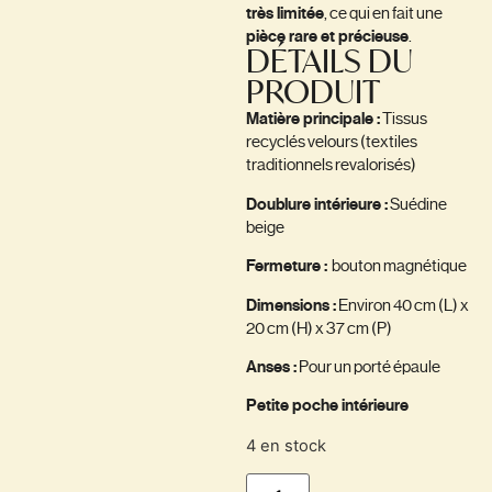
très limitée
, ce qui en fait une
pièce rare et précieuse
.
DÉTAILS DU
PRODUIT
Matière principale :
Tissus
recyclés velours (textiles
traditionnels revalorisés)
Doublure intérieure :
Suédine
beige
Fermeture :
bouton magnétique
Dimensions :
Environ 40 cm (L) x
20 cm (H) x 37 cm (P)
Anses :
Pour un porté épaule
Petite poche intérieure
4 en stock